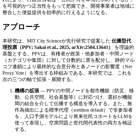
を可視的かつ正当性をもって把握でき、開発事業者は地域に
整合した便益提供を効率的に行えるようになる。
アプローチ
本研究は、MIT City Scienceが先行研究で提案した
伝播型代
理投票（PPV; Sakai et al., 2025, arXiv:2504.13641）
を理論的
基盤とする。PPVは、有権者が政策・他参加者・中間ノード
（カテゴリや集団）に対して分数的に票を配分し、静的マル
コフ連鎖により最終的な合意分布と各ノードの影響度（Net
Proxy Vote）を導出する枠組みである。本研究では、これを
次の三つの軸で拡張・展開する。
機構の拡張
— PPVの中間ノードを都市機能（防災、移
動、公共空間、社会基盤等）に対応づけ、選好が機能
間の結合を介して伝播する構造を導入する。また、無
作為抽出による標準代理（sortition default）で非参加者
を、人口予測モデルにより将来住民コホートをLLMを
使って表現し、空席問題と世代間代表性の両方を検証
する。