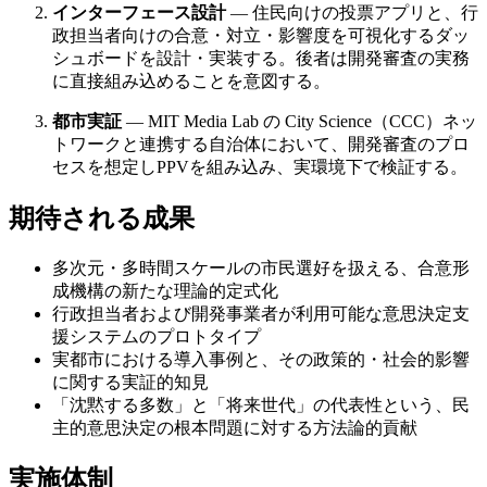
インターフェース設計
— 住民向けの投票アプリと、行
政担当者向けの合意・対立・影響度を可視化するダッ
シュボードを設計・実装する。後者は開発審査の実務
に直接組み込めることを意図する。
都市実証
— MIT Media Lab の City Science（CCC）ネッ
トワークと連携する自治体において、開発審査のプロ
セスを想定しPPVを組み込み、実環境下で検証する。
期待される成果
多次元・多時間スケールの市民選好を扱える、合意形
成機構の新たな理論的定式化
行政担当者および開発事業者が利用可能な意思決定支
援システムのプロトタイプ
実都市における導入事例と、その政策的・社会的影響
に関する実証的知見
「沈黙する多数」と「将来世代」の代表性という、民
主的意思決定の根本問題に対する方法論的貢献
実施体制