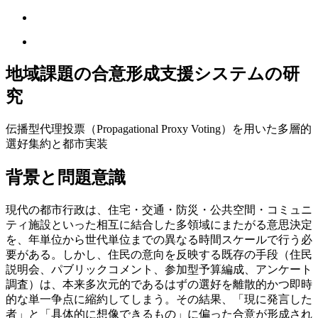
地域課題の合意形成支援システムの研
究
伝播型代理投票（Propagational Proxy Voting）を用いた多層的
選好集約と都市実装
背景と問題意識
現代の都市行政は、住宅・交通・防災・公共空間・コミュニ
ティ施設といった相互に結合した多領域にまたがる意思決定
を、年単位から世代単位までの異なる時間スケールで行う必
要がある。しかし、住民の意向を反映する既存の手段（住民
説明会、パブリックコメント、参加型予算編成、アンケート
調査）は、本来多次元的であるはずの選好を離散的かつ即時
的な単一争点に縮約してしまう。その結果、「現に発言した
者」と「具体的に想像できるもの」に偏った合意が形成され