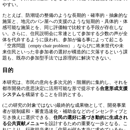
やすい。
たとえば、防潮堤の整備のような長期的・確率的・抽象的な
施策と、地元のパン屋への支援のような短期的・具体的・体
感可能な施策とを、同じ評価軸で比較する手段が存在しな
い。さらに、住民説明会に常連として参加する少数の声が全
体を代弁するように扱われ、参加が偏る事によって起こる
「空席問題（empty chair problem）」ならびに将来世代や未
来住民といった非参加者の選好が構造的に欠落するという課
題も、既存の参加型手法では原理的に解決できない。
目的
本研究は、市民の意向を多次元的・階層的に集約し、それを
都市開発の意思決定に活用可能な形で提示する
合意形成支援
システム
を構築することを目的とする。
(この研究の対象ではない)最終的な成果物として、開発事業
者が規制緩和・審査迅速化・補助金などのインセンティブと
引き換えに選択できる、
住民の選好に基づき動的に生成され
る公共貢献メニュー
を設計するための重要な一歩となる。こ
れにより、行政担当者は「住民が何を本当に求めているか」